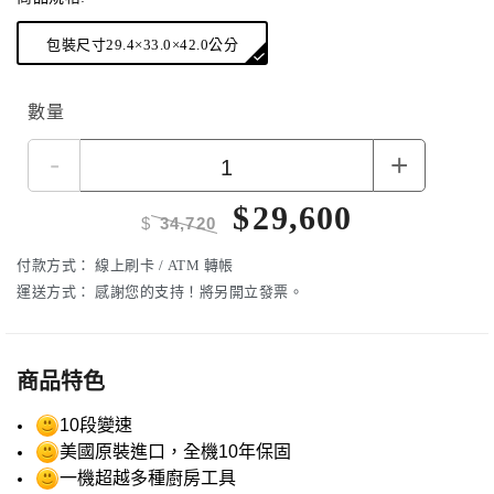
A系列選配
：
隨行杯組
調理碗組
杯碗組
更多詳細介紹
包裝尺寸29.4×33.0×42.0公分
數量
-
+
$
29,600
$
34,720
付款方式：
線上刷卡 / ATM 轉帳
運送方式：
感謝您的支持！將另開立發票。
商品特色
10段變速
美國原裝進口，全機10年保固
一機超越多種廚房工具