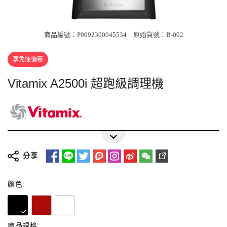
商品編號：P0092300045534
原始貨號：B-002
享免運優惠
Vitamix A2500i 超跑級調理機
美國百年品牌Vitamix的宗旨，就是藉由
設計、開發及生產全球性能最優越、最
分享
穩定可靠的調理機來創造生活中的各種
顏色
：
/
/
時尚黑
耀眼紅
經典白
美好連結。
材質
： 容杯材質Tritan™
尺寸
： 包裝尺寸29.4
×
33.0
×
42.0公分
顏色:
買就送
：
+
369排毒飲食聖經
369排毒食譜
商品規格: