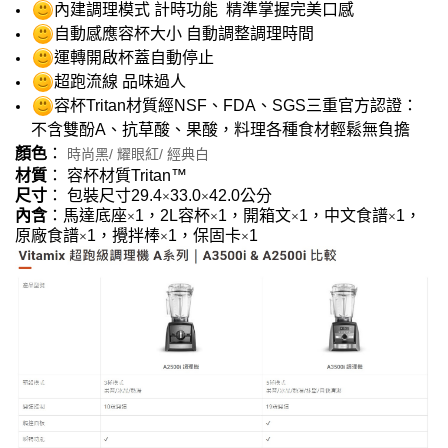
內建調理模式 計時功能 精準掌握完美口感
自動感應容杯大小 自動調整調理時間
運轉開啟杯蓋自動停止
超跑流線 品味過人
容杯Tritan材質經NSF、FDA、SGS三重官方認證：
不含雙酚A、抗草酸、果酸，料理各種食材輕鬆無負擔
顏色
：
時尚黑/ 耀眼紅/ 經典白
材質
： 容杯材質Tritan™
尺寸
： 包裝尺寸29.4
33.0
42.0公分
×
×
內含
：馬達底座
1，2L容杯
1，開箱文
1，中文食譜
1，
×
×
×
×
原廠食譜
1，攪拌棒
1，保固卡
1
×
×
×