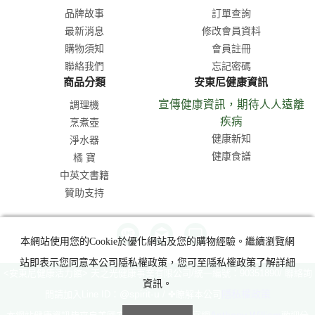
品牌故事
訂單查詢
最新消息
修改會員資料
購物須知
會員註冊
聯絡我們
忘記密碼
商品分類
安東尼健康資訊
宣傳健康資訊，期待人人遠離
調理機
疾病
烹煮壺
健康新知
淨水器
健康食譜
橘 寶
中英文書籍
贊助支持
本網站使用您的Cookie於優化網站及您的購物經驗。繼續瀏覽網
站即表示您同意本公司隱私權政策，您可至隱私權政策了解詳細
<安東尼健康活力館> 天之光健康事業有限公司/統一編號：90351890/ 聯絡詢
資訊。
@spirit-u
隱私權政策
問請加入Line ID：
/ ✤瞭解本公司
Anthony William