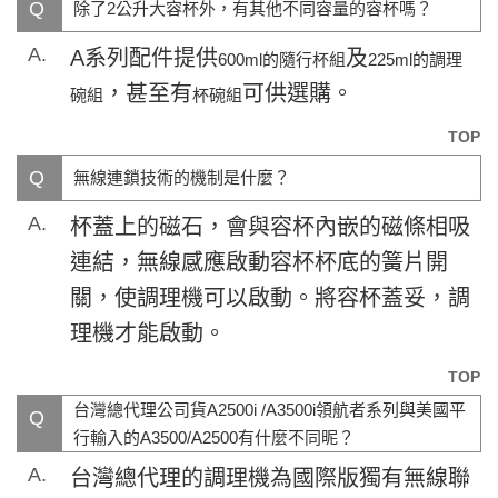
Q
除了2公升大容杯外，有其他不同容量的容杯嗎？
A.
A系列配件提供
及
600ml的隨行杯組
225ml的調理
，甚至有
可供選購。
碗組
杯碗組
TOP
Q
無線連鎖技術的機制是什麼？
A.
杯蓋上的磁石，會與容杯內嵌的磁條相吸
連結，無線感應啟動容杯杯底的簧片開
關，使調理機可以啟動。將容杯蓋妥，調
理機才能啟動。
TOP
台灣總代理公司貨A2500i /A3500i領航者系列與美國平
Q
行輸入的A3500/A2500有什麼不同昵？
A.
台灣總代理的調理機為國際版獨有無線聯