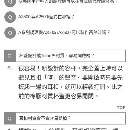
Q
從美國平行輸入的調理機可以在台灣總代理維修嗎？
Q
A3500i與A2500i差異在哪裡？
Q
A系列調理機A2500i /A3500i可以製作西芹汁嗎？
Q
杯蓋設計成Tritan™材質，容易開啟嗎？
A.
很容易！新設計的容杯，完全蓋上時可以
聽見耳扣「喀」的聲音。要開啟時只要先
扳起一邊的耳扣，就可以輕鬆打開。比之
前的橡膠材質杯蓋更容易開關。
TOP
Q
耳扣材質會不會容易斷掉？