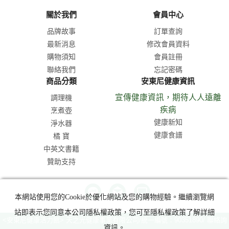
關於我們
會員中心
品牌故事
訂單查詢
最新消息
修改會員資料
購物須知
會員註冊
聯絡我們
忘記密碼
商品分類
安東尼健康資訊
宣傳健康資訊，期待人人遠離
調理機
疾病
烹煮壺
健康新知
淨水器
健康食譜
橘 寶
中英文書籍
贊助支持
本網站使用您的Cookie於優化網站及您的購物經驗。繼續瀏覽網
站即表示您同意本公司隱私權政策，您可至隱私權政策了解詳細
<安東尼健康活力館> 天之光健康事業有限公司/統一編號：90351890/ 聯絡詢
資訊。