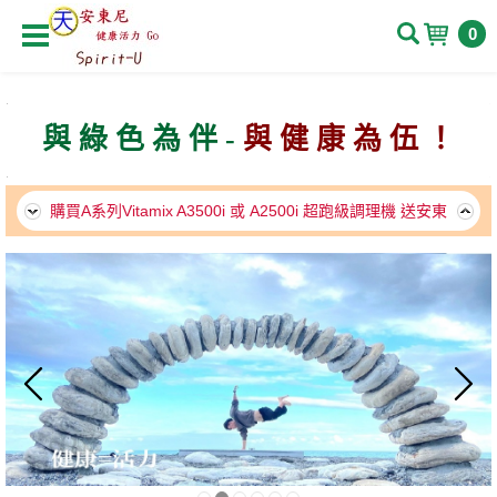
0
購買A系列Vitamix A3500i 或 A2500i 超跑級調理機 送安東
與 綠 色 為 伴
-
與 健 康 為 伍 ！
尼中譯套書
113/7/1~8/31支持在地農作活動(已過促銷期)
購買A系列Vitamix A3500i 或 A2500i 超跑級調理機 送安東
尼中譯套書
113/7/1~8/31支持在地農作活動(已過促銷期)