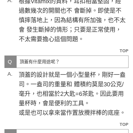
A.
根據Vitamix的資料，耳扣相當堅固，經
過數幾次的開關也不 會斷掉。即使是不
慎摔落地上，因為結構有所加強，也不太
會 發生斷掉的情形；只要是正常使用，
不太需要擔心這個問題。
TOP
Q
頂蓋有什麼用途呢？
A.
頂蓋的設計就是一個小型量杯，剛好一盎
司。一盎司的重量和 體積約莫是30公克/
毫升，也相當於2大匙=6茶匙。因此要用
量杯時，會是便利的工具。
或是也可以拿來當作置放攪拌棒的底座。
TOP